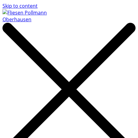
Skip to content
Fliesen Pollmann Oberhausen
Ihr Fachbetrieb für Fliesen, Wand- und Bodenbeläge.