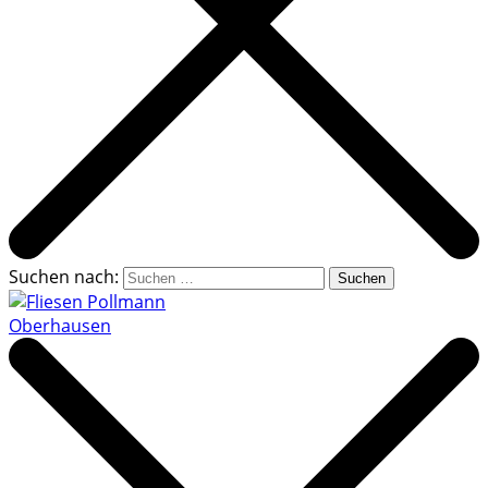
Suchen nach:
Fliesen Pollmann Oberhausen
Ihr Fachbetrieb für Fliesen, Wand- und Bodenbeläge.